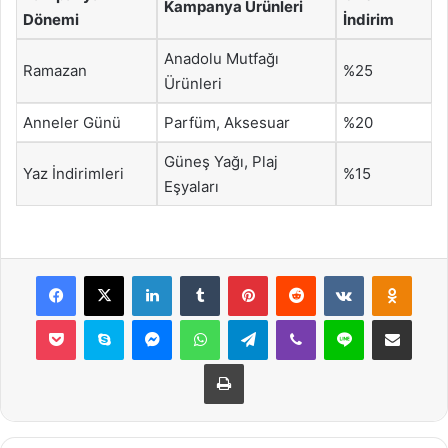
Kampanya Ürünleri
Dönemi
İndirim
Anadolu Mutfağı
Ramazan
%25
Ürünleri
Anneler Günü
Parfüm, Aksesuar
%20
Güneş Yağı, Plaj
Yaz İndirimleri
%15
Eşyaları
Facebook
X
LinkedIn
Tumblr
Pinterest
Reddit
VKontakte
Odnok
Pocket
Skype
Messenger
WhatsApp
Telegram
Viber
Line
E-Posta ile payla
Yazdır