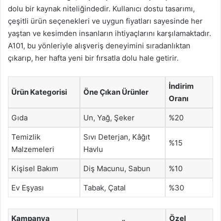
dolu bir kaynak niteliğindedir. Kullanıcı dostu tasarımı,
çeşitli ürün seçenekleri ve uygun fiyatları sayesinde her
yaştan ve kesimden insanların ihtiyaçlarını karşılamaktadır.
A101, bu yönleriyle alışveriş deneyimini sıradanlıktan
çıkarıp, her hafta yeni bir fırsatla dolu hale getirir.
İndirim
Ürün Kategorisi
Öne Çıkan Ürünler
Oranı
Gıda
Un, Yağ, Şeker
%20
Temizlik
Sıvı Deterjan, Kâğıt
%15
Malzemeleri
Havlu
Kişisel Bakım
Diş Macunu, Sabun
%10
Ev Eşyası
Tabak, Çatal
%30
Kampanya
Özel