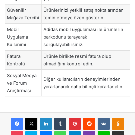
Güvenilir
Ürünlerinizi yetkili satış noktalarından
Mağaza Tercihi
temin etmeye özen gösterin.
Mobil
Adidas mobil uygulaması ile ürünlerin
Uygulama
barkodunu tarayarak
Kullanımı
sorgulayabilirsiniz.
Fatura
Ürünle birlikte resmi fatura olup
Kontrolü
olmadığını kontrol edin.
Sosyal Medya
Diğer kullanıcıların deneyimlerinden
ve Forum
yararlanarak daha bilinçli kararlar alın.
Araştırması
Facebook
X
LinkedIn
Tumblr
Pinterest
Reddit
VKontakte
Odnok
Pocket
Skype
Messenger
WhatsApp
Telegram
Viber
Line
E-Posta ile payla