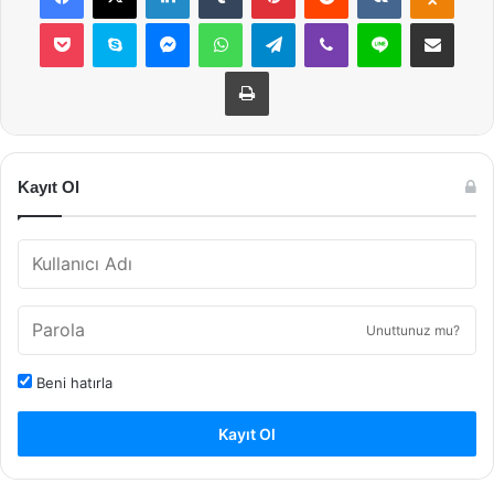
Pocket
Skype
Messenger
WhatsApp
Telegram
Viber
Line
E-Posta ile payla
Yazdır
Kayıt Ol
Unuttunuz mu?
Beni hatırla
Kayıt Ol