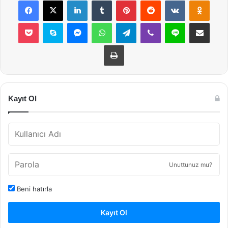
Pocket
Skype
Messenger
WhatsApp
Telegram
Viber
Line
E-Posta ile payla
Yazdır
Kayıt Ol
Unuttunuz mu?
Beni hatırla
Kayıt Ol