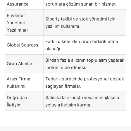
Assurance
sorunlara çözüm sunan bir hizmet.
Envanter
Sipariş takibi ve stok yönetimi için
Yönetimi
yazılım kullanımı.
Yazılımları
Farklı ülkelerden ürün tedarik etme
Global Sources
olanağı.
Birden fazla alıcının toplu alım yaparak
Grup Alımları
indirim elde etmesi.
Aracı Firma
Tedarik sürecinde profesyonel destek
Kullanımı
sağlayan firmalar.
Doğrudan
Satıcılarla e-posta veya mesajlaşma
İletişim
yoluyla iletişim kurma.
Facebook
X
LinkedIn
Tumblr
Pinterest
Reddit
VKontakte
Odnok