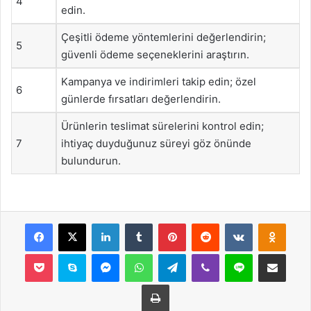
4
edin.
Çeşitli ödeme yöntemlerini değerlendirin;
5
güvenli ödeme seçeneklerini araştırın.
Kampanya ve indirimleri takip edin; özel
6
günlerde fırsatları değerlendirin.
Ürünlerin teslimat sürelerini kontrol edin;
7
ihtiyaç duyduğunuz süreyi göz önünde
bulundurun.
Facebook
X
LinkedIn
Tumblr
Pinterest
Reddit
VKontakte
Odnok
Pocket
Skype
Messenger
WhatsApp
Telegram
Viber
Line
E-Posta ile payla
Yazdır