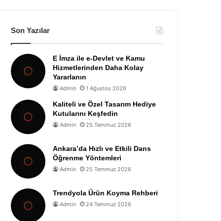
Son Yazılar
E İmza ile e-Devlet ve Kamu
Hizmetlerinden Daha Kolay
Yararlanın
Admin
1 Ağustos 2026
Kaliteli ve Özel Tasarım Hediye
Kutularını Keşfedin
Admin
25 Temmuz 2026
Ankara’da Hızlı ve Etkili Dans
Öğrenme Yöntemleri
Admin
25 Temmuz 2026
Trendyola Ürün Koyma Rehberi
Admin
24 Temmuz 2026