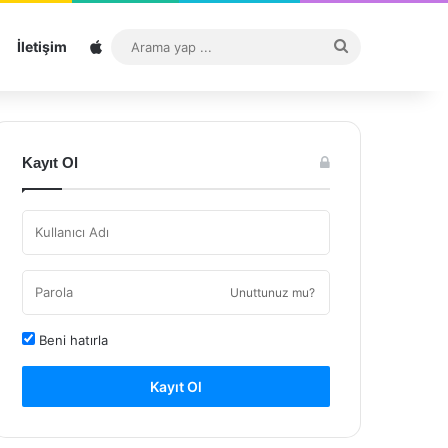
Sitemap
Arama
İletişim
yap
...
Kayıt Ol
Unuttunuz mu?
Beni hatırla
Kayıt Ol