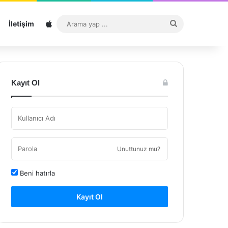
Sitemap
Arama
İletişim
yap
...
Kayıt Ol
Unuttunuz mu?
Beni hatırla
Kayıt Ol