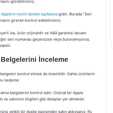
sını görebilirsiniz.
:
Apple’ın resmi destek sayfasına
gidin. Burada “Seri
ını girerek kontrol edebilirsiniz.
erli ise, ürün orijinaldir ve hâlâ garantisi devam
r. Eğer seri numarası geçersizse veya bulunamıyorsa,
abilir.
 Belgelerini İnceleme
r belgeleri kontrol etmek de önemlidir. Sahte ürünlerin
 Bu nedenle:
 alma belgelerini kontrol edin. Orijinal bir Apple
 ve satıcının bilgileri gibi detaylar yer almalıdır.
ünü yetkili bir Apple bayisinden satın aldıysanız, fiş