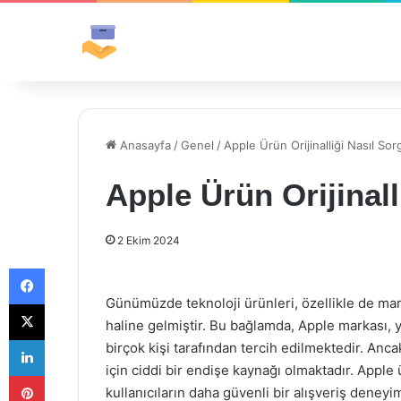
Anasayfa
/
Genel
/
Apple Ürün Orijinalliği Nasıl Sor
Apple Ürün Orijinall
2 Ekim 2024
Facebook
Günümüzde teknoloji ürünleri, özellikle de marka
X
haline gelmiştir. Bu bağlamda, Apple markası, y
LinkedIn
birçok kişi tarafından tercih edilmektedir. Anca
için ciddi bir endişe kaynağı olmaktadır. Apple ü
Pinterest
kullanıcıların daha güvenli bir alışveriş deney