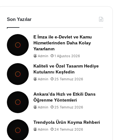
Son Yazılar
E İmza ile e-Devlet ve Kamu
Hizmetlerinden Daha Kolay
Yararlanın
Admin
1 Ağustos 2026
Kaliteli ve Özel Tasarım Hediye
Kutularını Keşfedin
Admin
25 Temmuz 2026
Ankara’da Hızlı ve Etkili Dans
Öğrenme Yöntemleri
Admin
25 Temmuz 2026
Trendyola Ürün Koyma Rehberi
Admin
24 Temmuz 2026