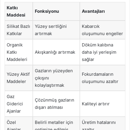
Katkı
Fonksiyonu
Avantajları
Maddesi
Silikat Bazlı
Yüzey sertliğini
Kabarcık
Katkılar
artırmak
oluşumunu engeller
Organik
Döküm kalıbına
Katkı
Akışkanlığı artırmak
daha iyi yerleşim
Maddeleri
sağlar
Gazların yüzeyden
Yüzey Aktif
Fokurdamaların
çıkışını
Maddeler
oluşumunu azaltır
kolaylaştırmak
Gaz
Çözünmüş gazların
Giderici
Kaliteyi artırır
dışarı atılması
Ajanlar
Özel
Belirli metaller için
Üretim hatalarını
Ajanlar
optimize edilmiş
azaltır