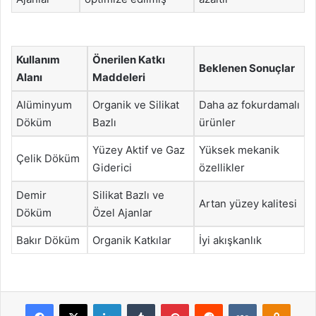
Kullanım
Önerilen Katkı
Beklenen Sonuçlar
Alanı
Maddeleri
Alüminyum
Organik ve Silikat
Daha az fokurdamalı
Döküm
Bazlı
ürünler
Yüzey Aktif ve Gaz
Yüksek mekanik
Çelik Döküm
Giderici
özellikler
Demir
Silikat Bazlı ve
Artan yüzey kalitesi
Döküm
Özel Ajanlar
Bakır Döküm
Organik Katkılar
İyi akışkanlık
Facebook
X
LinkedIn
Tumblr
Pinterest
Reddit
VKontakte
Odnok