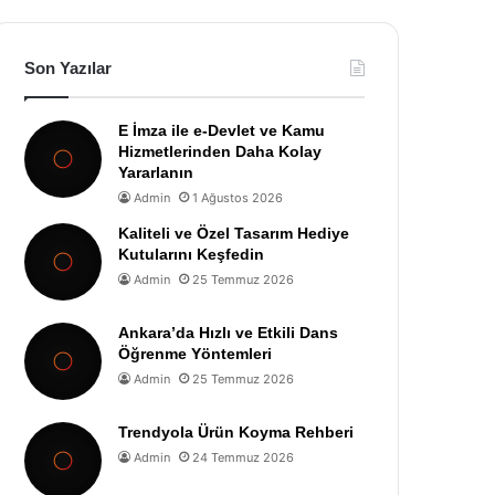
Son Yazılar
E İmza ile e-Devlet ve Kamu
Hizmetlerinden Daha Kolay
Yararlanın
Admin
1 Ağustos 2026
Kaliteli ve Özel Tasarım Hediye
Kutularını Keşfedin
Admin
25 Temmuz 2026
Ankara’da Hızlı ve Etkili Dans
Öğrenme Yöntemleri
Admin
25 Temmuz 2026
Trendyola Ürün Koyma Rehberi
Admin
24 Temmuz 2026