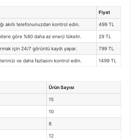
Fiyat
ığı akıllı telefonunuzdan kontrol edin.
499 TL
lere göre %80 daha az enerji tüketir.
29 TL
ırmak için 24/7 görüntü kaydı yapar.
799 TL
elerinizi ve daha fazlasını kontrol edin.
1499 TL
Ürün Sayısı
15
10
8
12