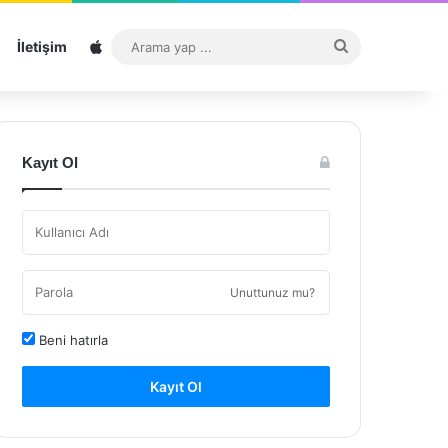
Sitemap
Arama
İletişim
yap
...
Kayıt Ol
Unuttunuz mu?
Beni hatırla
Kayıt Ol