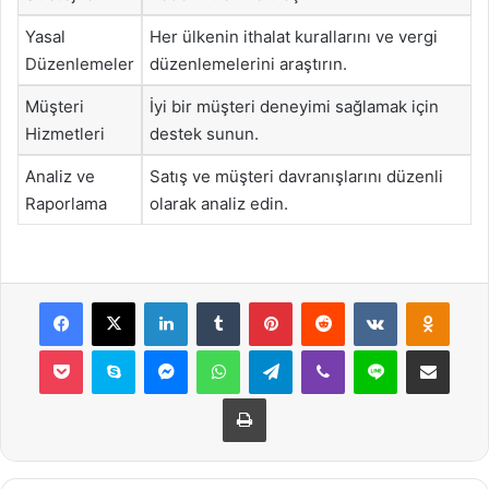
Yasal
Her ülkenin ithalat kurallarını ve vergi
Düzenlemeler
düzenlemelerini araştırın.
Müşteri
İyi bir müşteri deneyimi sağlamak için
Hizmetleri
destek sunun.
Analiz ve
Satış ve müşteri davranışlarını düzenli
Raporlama
olarak analiz edin.
Facebook
X
LinkedIn
Tumblr
Pinterest
Reddit
VKontakte
Odnok
Pocket
Skype
Messenger
WhatsApp
Telegram
Viber
Line
E-Posta ile payla
Yazdır