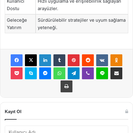
Kullanıcı
Hızlı uygulama ve erişilebilirlik sağlayan
Dostu
arayüzler.
Geleceğe
Sürdürülebilir stratejiler ve uyum sağlama
Yatırım
yeteneği.
Facebook
X
LinkedIn
Tumblr
Pinterest
Reddit
VKontakte
Odnok
Pocket
Skype
Messenger
WhatsApp
Telegram
Viber
Line
E-Posta ile payla
Yazdır
Kayıt Ol