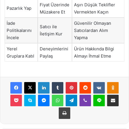
Fiyat Üzerinde
Aşırı Düşük Teklifler
Pazarlık Yap
Müzakere Et
Vermekten Kaçın
İade
Güvenilir Olmayan
Satıcı ile
Politikalarını
Satıcılardan Alım
İletişim Kur
İncele
Yapma
Yerel
Deneyimlerini
Ürün Hakkında Bilgi
Gruplara Katıl
Paylaş
Almayı İhmal Etme
Facebook
X
LinkedIn
Tumblr
Pinterest
Reddit
VKontakte
Odnok
Pocket
Skype
Messenger
WhatsApp
Telegram
Viber
Line
E-Posta ile payla
Yazdır