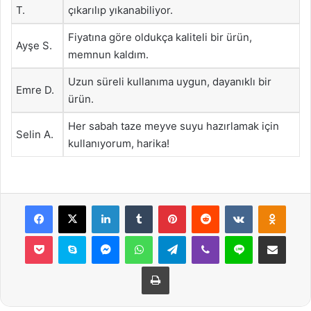
T.
çıkarılıp yıkanabiliyor.
Fiyatına göre oldukça kaliteli bir ürün,
Ayşe S.
memnun kaldım.
Uzun süreli kullanıma uygun, dayanıklı bir
Emre D.
ürün.
Her sabah taze meyve suyu hazırlamak için
Selin A.
kullanıyorum, harika!
Facebook
X
LinkedIn
Tumblr
Pinterest
Reddit
VKontakte
Odnok
Pocket
Skype
Messenger
WhatsApp
Telegram
Viber
Line
E-Posta ile payla
Yazdır