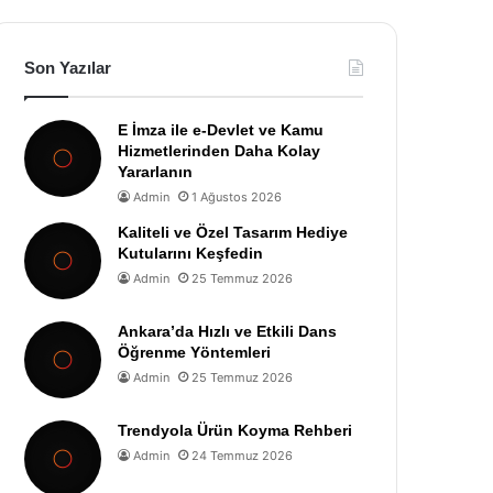
Son Yazılar
E İmza ile e-Devlet ve Kamu
Hizmetlerinden Daha Kolay
Yararlanın
Admin
1 Ağustos 2026
Kaliteli ve Özel Tasarım Hediye
Kutularını Keşfedin
Admin
25 Temmuz 2026
Ankara’da Hızlı ve Etkili Dans
Öğrenme Yöntemleri
Admin
25 Temmuz 2026
Trendyola Ürün Koyma Rehberi
Admin
24 Temmuz 2026