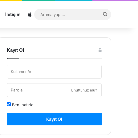
Sitemap
Arama
İletişim
yap
...
Kayıt Ol
Unuttunuz mu?
Beni hatırla
Kayıt Ol