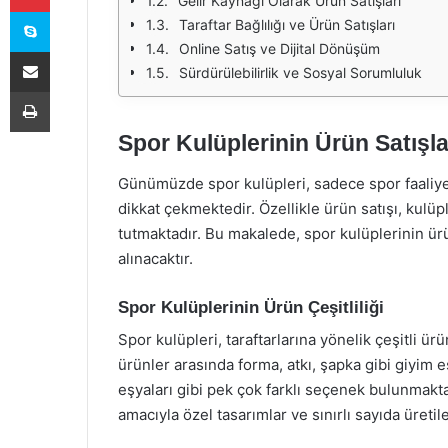
Gelir Kaynağı Olarak Ürün Satışları
Skype
Taraftar Bağlılığı ve Ürün Satışları
Online Satış ve Dijital Dönüşüm
E-Posta ile paylaş
Sürdürülebilirlik ve Sosyal Sorumluluk
Yazdır
Spor Kulüplerinin Ürün Satışla
Günümüzde spor kulüpleri, sadece spor faaliyetle
dikkat çekmektedir. Özellikle ürün satışı, kulüp
tutmaktadır. Bu makalede, spor kulüplerinin ürü
alınacaktır.
Spor Kulüplerinin Ürün Çeşitliliği
Spor kulüpleri, taraftarlarına yönelik çeşitli ü
ürünler arasında forma, atkı, şapka gibi giyim e
eşyaları gibi pek çok farklı seçenek bulunmaktadı
amacıyla özel tasarımlar ve sınırlı sayıda üreti