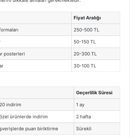
tilerini dikkate almaları gerekmektedir.
Fiyat Aralığı
formaları
250-500 TL
r
50-150 TL
ar posterleri
20-300 TL
ar
30-100 TL
Geçerlilik Süresi
20 indirim
1 ay
özel ürünlerde indirim
2 hafta
ışverişlerde puan biriktirme
Sürekli