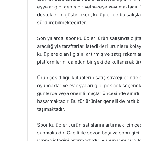
eşyalar gibi geniş bir yelpazeye yayılmaktadır. T
desteklerini gösterirken, kulüpler de bu satışlard
sürdürebilmektedirler.
Son yıllarda, spor kulüpleri ürün satışında dij
aracılığıyla taraftarlar, istedikleri ürünlere ko
kulüplere olan ilgisini artırmış ve satış rakaml
platformlarını da etkin bir şekilde kullanarak ü
Ürün çeşitliliği, kulüplerin satış stratejilerinde
oyuncaklar ve ev eşyaları gibi pek çok seçenek, 
günlerde veya önemli maçlar öncesinde sınırlı sa
başarmaktadır. Bu tür ürünler genellikle hızlı 
taşımaktadır.
Spor kulüpleri, ürün satışlarını artırmak için 
sunmaktadır. Özellikle sezon başı ve sonu gibi d
yapma isteğini artırmaktadır. Bunun yanı sıra, k