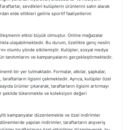
araftarlar, sevdikleri kulüplerin ürünlerini satın alarak
an elde ettikleri gelirle sportif faaliyetlerini
italleşmenin etkisi büyük olmuştur. Online mağazalar
laylıkla ulaşabilmektedir. Bu durum, özellikle genç neslin
arını olumlu yönde etkilemiştir. Kulüpler, sosyal medya
rün tanıtımlarını ve kampanyalarını gerçekleştirmektedir.
 önemli bir yer tutmaktadır. Formalar, atkılar, şapkalar,
taraftarların ilgisini çekmektedir. Ayrıca, kulüpler özel
yıda ürünler çıkararak, taraftarların ilgisini artırmayı
bir şekilde tükenmekte ve koleksiyon değeri
çeşitli kampanyalar düzenlemekte ve özel indirimler
önemlerde yapılan indirimler, taraftarların alışveriş
ulüpler taraftarlarına özel etkinlikler düzenleyerek, bu