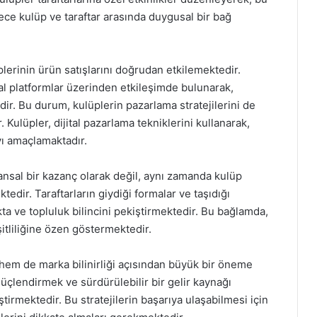
lece kulüp ve taraftar arasında duygusal bir bağ
üplerinin ürün satışlarını doğrudan etkilemektedir.
tal platformlar üzerinden etkileşimde bulunarak,
ir. Bu durum, kulüplerin pazarlama stratejilerini de
ulüpler, dijital pazarlama tekniklerini kullanarak,
yı amaçlamaktadır.
nansal bir kazanç olarak değil, aynı zamanda kulüp
tedir. Taraftarların giydiği formalar ve taşıdığı
ta ve topluluk bilincini pekiştirmektedir. Bu bağlamda,
şitliliğine özen göstermektedir.
 hem de marka bilinirliği açısından büyük bir öneme
ı güçlendirmek ve sürdürülebilir bir gelir kaynağı
iştirmektedir. Bu stratejilerin başarıya ulaşabilmesi için