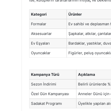
ise, kulüplerin taraftarlarının ihtiyaç ve beklen
Kategori
Ürünler
Formalar
Ev sahibi ve deplasman 
Aksesuarlar
Şapkalar, atkılar, çantala
Ev Eşyaları
Bardaklar, yastıklar, duv
Oyuncaklar
Figürler, peluş oyuncakl
Kampanya Türü
Açıklama
Sezon İndirimi
Belirli ürünlerde %
Özel Gün Kampanyası
Anneler Günü için 
Sadakat Programı
Üyelikle yapılan al