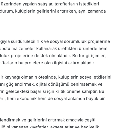
üzerinden yapılan satışlar, taraftarların istedikleri
urum, kulüplerin gelirlerini artırırken, aynı zamanda
lığıyla sürdürülebilirlik ve sosyal sorumluluk projelerine
dostu malzemeler kullanarak ürettikleri ürünlerle hem
uluk projelerine destek olmaktadır. Bu tür girişimler,
tarların bu projelere olan ilgisini artırmaktadır.
lir kaynağı olmanın ötesinde, kulüplerin sosyal etkilerini
ılığını güçlendirmek, dijital dönüşümü benimsemek ve
in gelecekteki başarısı için kritik öneme sahiptir. Bu
jileri, hem ekonomik hem de sosyal anlamda büyük bir
çlendirmek ve gelirlerini artırmak amacıyla çeşitli
iğini yansıtan kıyafetler, aksesuarlar ve hediyelik