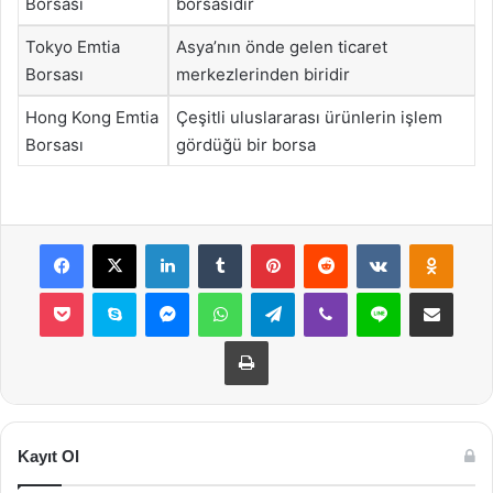
Borsası
borsasıdır
Tokyo Emtia
Asya’nın önde gelen ticaret
Borsası
merkezlerinden biridir
Hong Kong Emtia
Çeşitli uluslararası ürünlerin işlem
Borsası
gördüğü bir borsa
Facebook
X
LinkedIn
Tumblr
Pinterest
Reddit
VKontakte
Odnok
Pocket
Skype
Messenger
WhatsApp
Telegram
Viber
Line
E-Posta ile payla
Yazdır
Kayıt Ol