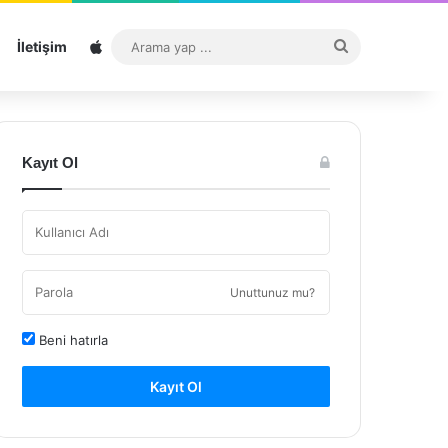
Sitemap
Arama
İletişim
yap
...
Kayıt Ol
Unuttunuz mu?
Beni hatırla
Kayıt Ol