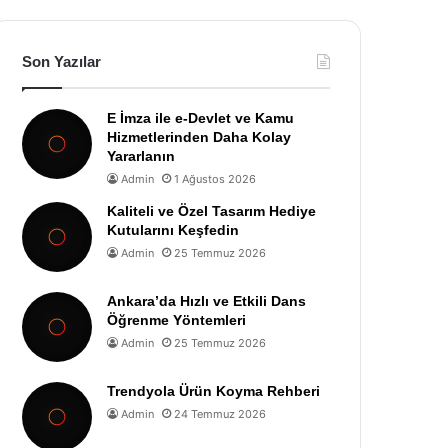
Son Yazılar
E İmza ile e-Devlet ve Kamu
Hizmetlerinden Daha Kolay
Yararlanın
Admin
1 Ağustos 2026
Kaliteli ve Özel Tasarım Hediye
Kutularını Keşfedin
Admin
25 Temmuz 2026
Ankara’da Hızlı ve Etkili Dans
Öğrenme Yöntemleri
Admin
25 Temmuz 2026
Trendyola Ürün Koyma Rehberi
Admin
24 Temmuz 2026