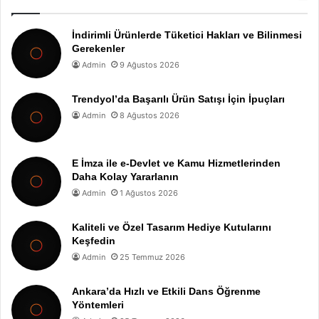
İndirimli Ürünlerde Tüketici Hakları ve Bilinmesi
Gerekenler
Admin
9 Ağustos 2026
Trendyol’da Başarılı Ürün Satışı İçin İpuçları
Admin
8 Ağustos 2026
E İmza ile e-Devlet ve Kamu Hizmetlerinden
Daha Kolay Yararlanın
Admin
1 Ağustos 2026
Kaliteli ve Özel Tasarım Hediye Kutularını
Keşfedin
Admin
25 Temmuz 2026
Ankara’da Hızlı ve Etkili Dans Öğrenme
Yöntemleri