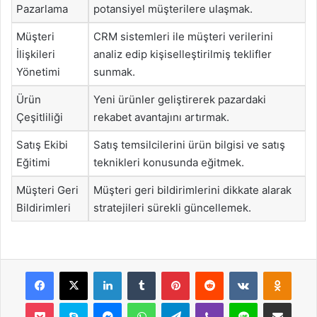
Pazarlama
potansiyel müşterilere ulaşmak.
Müşteri
CRM sistemleri ile müşteri verilerini
İlişkileri
analiz edip kişiselleştirilmiş teklifler
Yönetimi
sunmak.
Ürün
Yeni ürünler geliştirerek pazardaki
Çeşitliliği
rekabet avantajını artırmak.
Satış Ekibi
Satış temsilcilerini ürün bilgisi ve satış
Eğitimi
teknikleri konusunda eğitmek.
Müşteri Geri
Müşteri geri bildirimlerini dikkate alarak
Bildirimleri
stratejileri sürekli güncellemek.
Facebook
X
LinkedIn
Tumblr
Pinterest
Reddit
VKontakte
Odnok
Pocket
Skype
Messenger
WhatsApp
Telegram
Viber
Line
E-Posta ile payla