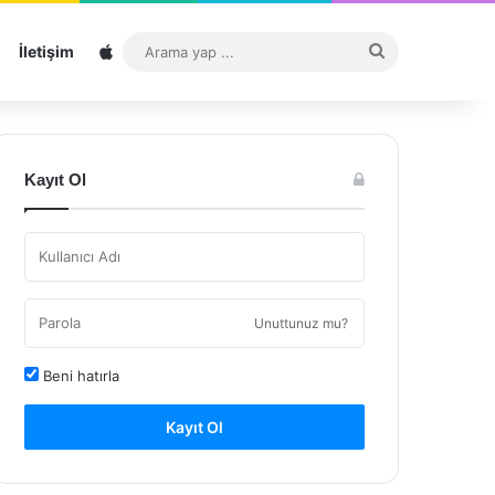
Sitemap
Arama
İletişim
yap
...
Kayıt Ol
Unuttunuz mu?
Beni hatırla
Kayıt Ol