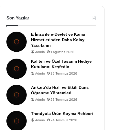
Son Yazılar
E İmza ile e-Devlet ve Kamu
Hizmetlerinden Daha Kolay
Yararlanın
Admin
1 Ağustos 2026
Kaliteli ve Özel Tasarım Hediye
Kutularını Keşfedin
Admin
25 Temmuz 2026
Ankara’da Hızlı ve Etkili Dans
Öğrenme Yöntemleri
Admin
25 Temmuz 2026
Trendyola Ürün Koyma Rehberi
Admin
24 Temmuz 2026