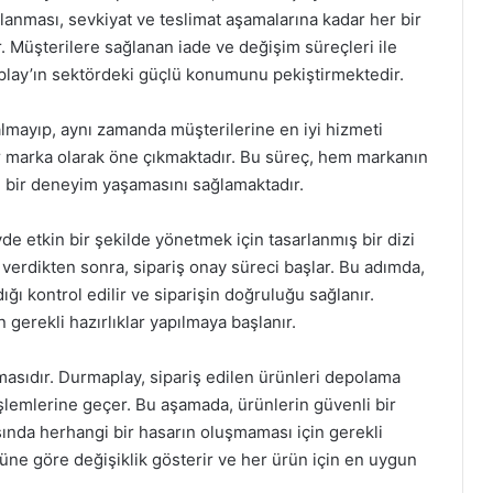
lanması, sevkiyat ve teslimat aşamalarına kadar her bir
. Müşterilere sağlanan iade ve değişim süreçleri ile
maplay’ın sektördeki güçlü konumunu pekiştirmektedir.
lmayıp, aynı zamanda müşterilerine en iyi hizmeti
bir marka olarak öne çıkmaktadır. Bu süreç, hem markanın
lu bir deneyim yaşamasını sağlamaktadır.
e etkin bir şekilde yönetmek için tasarlanmış bir dizi
i verdikten sonra, sipariş onay süreci başlar. Bu adımda,
ğı kontrol edilir ve siparişin doğruluğu sağlanır.
 gerekli hazırlıklar yapılmaya başlanır.
asıdır. Durmaplay, sipariş edilen ürünleri depolama
işlemlerine geçer. Bu aşamada, ürünlerin güvenli bir
sında herhangi bir hasarın oluşmaması için gerekli
rüne göre değişiklik gösterir ve her ürün için en uygun