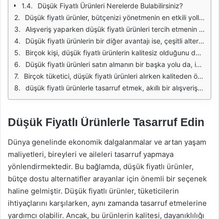
Düşük Fiyatlı Ürünleri Nerelerde Bulabilirsiniz?
Düşük fiyatlı ürünler, bütçenizi yönetmenin en etkili yollarından biridir. Günlük yaşamda ihtiyaç duyduğumuz birçok ürünü, yüksek kaliteli ama düşük fiyatlı alternatifler ile almak mümkündür. Bu tür ürünler, genellikle büyük markaların ürünleriyle aynı işlevselliği sunarken, cüzdanınıza daha az zarar verir. Bu nedenle, tasarruf etmek isteyenler için düşük fiyatlı ürünler cazip bir seçenek haline gelir.
Alışveriş yaparken düşük fiyatlı ürünleri tercih etmenin en büyük avantajlarından biri, tasarruf sağlarken aynı zamanda ihtiyaçlarınızı karşılamaktır. Örneğin, temizlik malzemeleri ya da gıda ürünleri gibi sıkça kullanılan maddeleri düşük fiyatlı markalardan alarak, aylık harcamalarınızı önemli ölçüde azaltabilirsiniz. Bu tür ürünler, genellikle benzer içeriklere sahip olduğu için, kalite kaybı yaşamadan tasarruf etmenizi sağlar.
Düşük fiyatlı ürünlerin bir diğer avantajı ise, çeşitli alternatiflerin bulunmasıdır. Pazar raflarında, farklı markalara ait birçok düşük fiyatlı ürün bulmak mümkündür. Bu çeşitlilik, tüketicilerin kendi ihtiyaçlarına en uygun ürünü seçmelerine olanak tanır. Ayrıca, bu ürünleri karşılaştırarak en uygun fiyatlı seçeneği bulmak, tasarruf etme şansını artırır.
Birçok kişi, düşük fiyatlı ürünlerin kalitesiz olduğunu düşünse de, bu yanlış bir algıdır. Piyasada birçok güvenilir marka, uygun fiyatlarla kaliteli ürünler sunmaktadır. Bu nedenle, alışveriş yaparken markaların yanı sıra ürünlerin içeriklerini ve kullanıcı yorumlarını incelemek, doğru tercihleri yapmanıza yardımcı olacaktır. Kaliteli düşük fiyatlı ürünleri bulmak için, araştırma yapmak her zaman faydalı olacaktır.
Düşük fiyatlı ürünleri satın almanın bir başka yolu da, indirim dönemlerini takip etmektir. Özellikle büyük marketlerde ve online alışveriş sitelerinde belirli dönemlerde yapılan indirimler, düşük fiyatlı ürünleri daha da cazip hale getirir. Bu indirimleri takip ederek, ihtiyaç duyduğunuz ürünleri uygun fiyatlarla temin edebilir ve tasarrufunuzu artırabilirsiniz.
Birçok tüketici, düşük fiyatlı ürünleri alırken kaliteden ödün vermek istemez. Bu nedenle, düşük fiyatlı ürünlerin yanı sıra, ürünlerin güvenilirliğini de göz önünde bulundurmak önemlidir. Tüketici yorumları ve değerlendirmeleri, hangi ürünlerin gerçekten kaliteli olduğunu anlamada büyük bir yardımcıdır. Bu yorumları dikkate alarak, tasarruf ederken aynı zamanda kaliteli ürünler de satın alabilirsiniz.
düşük fiyatlı ürünlerle tasarruf etmek, akıllı bir alışveriş stratejisidir. Hem bütçenizi koruyabilir, hem de ihtiyaçlarınızı karşılayabilirsiniz. Önemli olan, doğru ürünleri seçmek ve alışverişinizi akıllıca planlamaktır. Böylece, hem maddi olarak kazanır hem de kaliteli ürünlere sahip olursunuz.
Düşük Fiyatlı Ürünlerle Tasarruf Edin
Dünya genelinde ekonomik dalgalanmalar ve artan yaşam
maliyetleri, bireyleri ve aileleri tasarruf yapmaya
yönlendirmektedir. Bu bağlamda, düşük fiyatlı ürünler,
bütçe dostu alternatifler arayanlar için önemli bir seçenek
haline gelmiştir. Düşük fiyatlı ürünler, tüketicilerin
ihtiyaçlarını karşılarken, aynı zamanda tasarruf etmelerine
yardımcı olabilir. Ancak, bu ürünlerin kalitesi, dayanıklılığı