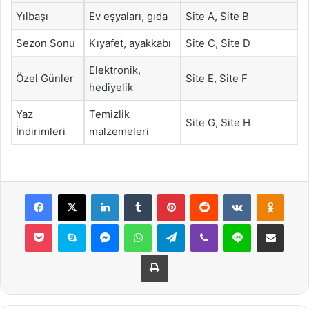
Yılbaşı
Ev eşyaları, gıda
Site A, Site B
Sezon Sonu
Kıyafet, ayakkabı
Site C, Site D
Elektronik,
Özel Günler
Site E, Site F
hediyelik
Yaz
Temizlik
Site G, Site H
İndirimleri
malzemeleri
Facebook
X
LinkedIn
Tumblr
Pinterest
Reddit
VKontakte
Odnok
Pocket
Skype
Messenger
WhatsApp
Telegram
Viber
Line
E-Posta ile payla
Yazdır