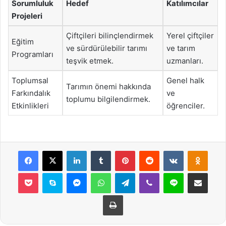
Sorumluluk
Hedef
Katılımcılar
Projeleri
Çiftçileri bilinçlendirmek
Yerel çiftçiler
Eğitim
ve sürdürülebilir tarımı
ve tarım
Programları
teşvik etmek.
uzmanları.
Toplumsal
Genel halk
Tarımın önemi hakkında
Farkındalık
ve
toplumu bilgilendirmek.
Etkinlikleri
öğrenciler.
Facebook
X
LinkedIn
Tumblr
Pinterest
Reddit
VKontakte
Odnok
Pocket
Skype
Messenger
WhatsApp
Telegram
Viber
Line
E-Posta ile payla
Yazdır