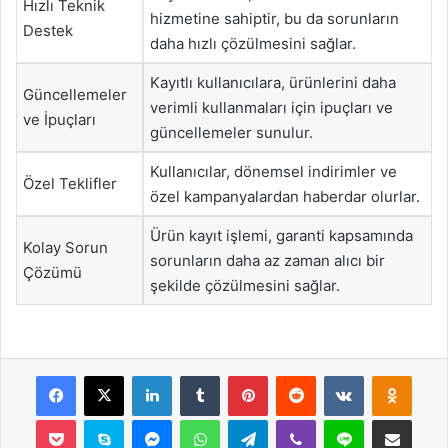
Hızlı Teknik
hizmetine sahiptir, bu da sorunların
Destek
daha hızlı çözülmesini sağlar.
Kayıtlı kullanıcılara, ürünlerini daha
Güncellemeler
verimli kullanmaları için ipuçları ve
ve İpuçları
güncellemeler sunulur.
Kullanıcılar, dönemsel indirimler ve
Özel Teklifler
özel kampanyalardan haberdar olurlar.
Ürün kayıt işlemi, garanti kapsamında
Kolay Sorun
sorunların daha az zaman alıcı bir
Çözümü
şekilde çözülmesini sağlar.
Facebook
X
LinkedIn
Tumblr
Pinterest
Reddit
VKontakte
Odnok
Pocket
Skype
Messenger
WhatsApp
Telegram
Viber
Line
E-Posta ile payla