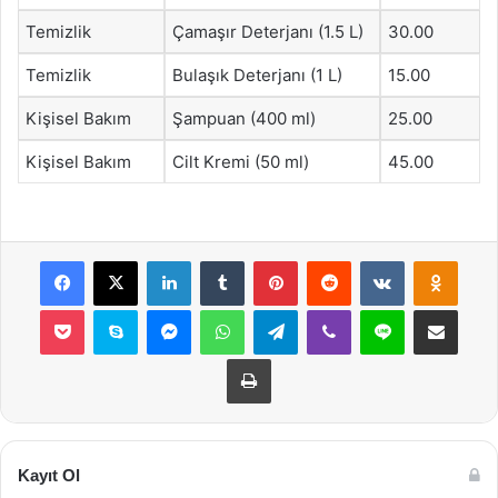
Temizlik
Çamaşır Deterjanı (1.5 L)
30.00
Temizlik
Bulaşık Deterjanı (1 L)
15.00
Kişisel Bakım
Şampuan (400 ml)
25.00
Kişisel Bakım
Cilt Kremi (50 ml)
45.00
Facebook
X
LinkedIn
Tumblr
Pinterest
Reddit
VKontakte
Odnok
Pocket
Skype
Messenger
WhatsApp
Telegram
Viber
Line
E-Posta ile payla
Yazdır
Kayıt Ol