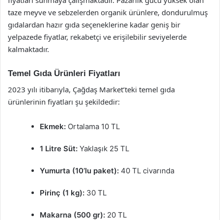
fiyatları sunmaya çalışmaktadır. Pazarlık gücü yüksek olan
taze meyve ve sebzelerden organik ürünlere, dondurulmuş
gıdalardan hazır gıda seçeneklerine kadar geniş bir
yelpazede fiyatlar, rekabetçi ve erişilebilir seviyelerde
kalmaktadır.
Temel Gıda Ürünleri Fiyatları
2023 yılı itibarıyla, Çağdaş Market’teki temel gıda
ürünlerinin fiyatları şu şekildedir:
Ekmek:
Ortalama 10 TL
1 Litre Süt:
Yaklaşık 25 TL
Yumurta (10’lu paket):
40 TL civarında
Pirinç (1 kg):
30 TL
Makarna (500 gr):
20 TL