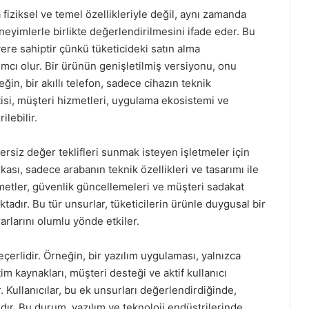
fiziksel ve temel özellikleriyle değil, aynı zamanda
eyimlerle birlikte değerlendirilmesini ifade eder. Bu
yere sahiptir çünkü tüketicideki satın alma
cı olur. Bir ürünün genişletilmiş versiyonu, onu
eğin, bir akıllı telefon, sadece cihazın teknik
ntisi, müşteri hizmetleri, uygulama ekosistemi ve
ilebilir.
rsiz değer teklifleri sunmak isteyen işletmeler için
rkası, sadece arabanın teknik özellikleri ve tasarımı ile
zmetler, güvenlik güncellemeleri ve müşteri sadakat
tadır. Bu tür unsurlar, tüketicilerin ürünle duygusal bir
arlarını olumlu yönde etkiler.
çerlidir. Örneğin, bir yazılım uygulaması, yalnızca
tim kaynakları, müşteri desteği ve aktif kullanıcı
r. Kullanıcılar, bu ek unsurları değerlendirdiğinde,
ıdır. Bu durum, yazılım ve teknoloji endüstrilerinde