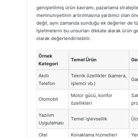
genişletilmiş ürün kavramı, pazarlama strateji
memnuniyetinin artırılmasına yardımcı olan önem
değil, aynı zamanda sunduğu ek değerler de tüket
İşletmelerin bu unsurları dikkate alarak ürün geli
olarak değerlendirilebilir.
Örnek
Temel Ürün
Gen
Kategori
Akıllı
Teknik özellikler (kamera,
Gar
Telefon
işlemci vb.)
Motor gücü, konfor
Sat
Otomobil
özellikleri
pr
Yazılım
Temel işlevsellik
Ücr
Uygulaması
Otel
Konaklama hizmetleri
Yem