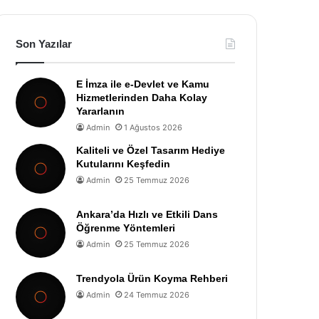
Son Yazılar
E İmza ile e-Devlet ve Kamu
Hizmetlerinden Daha Kolay
Yararlanın
Admin
1 Ağustos 2026
Kaliteli ve Özel Tasarım Hediye
Kutularını Keşfedin
Admin
25 Temmuz 2026
Ankara’da Hızlı ve Etkili Dans
Öğrenme Yöntemleri
Admin
25 Temmuz 2026
Trendyola Ürün Koyma Rehberi
Admin
24 Temmuz 2026