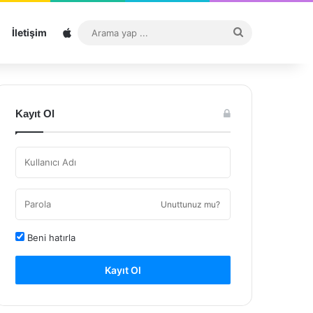
Sitemap
Arama
İletişim
yap
...
Kayıt Ol
Unuttunuz mu?
Beni hatırla
Kayıt Ol