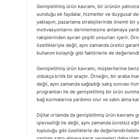
Genişletilmiş ürün kavramı, bir ürünün yalnızca 
sunduğu ek faydalar, hizmetler ve duygusal den
yaklaşım, pazarlama stratejilerinde önemli bir 
motivasyonlarını derinlemesine anlamaya yardım
rakiplerinden ayıran çeşitli unsurları içerir. Örn
özellikleriyle değil, aynı zamanda üretici gara
kullanım kolaylığı gibi faktörlerle de değerlendir
Genişletilmiş ürün kavramı, müşterilerine benze
oldukça kritik bir araçtır. Örneğin, bir araba ma
değil, aynı zamanda sağladığı satış sonrası hi
programları ile de genişletilmiş bir ürün sunmak
bağ kurmalarına yardımcı olur ve satın alma kar
Dijital ortamda da genişletilmiş ürün kavramı ge
işlevselliği ile değil, aynı zamanda ücretsiz eği
topluluğu gibi özelliklerle de değerlendirilebili
yazılımı satın almaya karar vermeleri daha olas