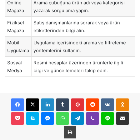
Online
Arama çubuğuna ürün adı veya kategorisi
Mağaza
yazarak sorgulama yapın.
Fiziksel
Satış danışmanlarına sorarak veya ürün
Mağaza
etiketlerinden bilgi alın.
Mobil
Uygulama içerisindeki arama ve filtreleme
Uygulama
yöntemlerini kullanın.
Sosyal
Resmi hesaplar üzerinden ürünlerle ilgili
Medya
bilgi ve güncellemeleri takip edin.
Facebook
X
LinkedIn
Tumblr
Pinterest
Reddit
VKontakte
Odnok
Pocket
Skype
Messenger
WhatsApp
Telegram
Viber
Line
E-Posta ile payla
Yazdır