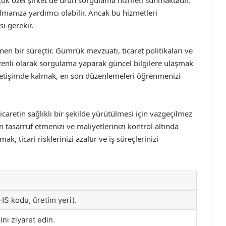
çok özel şirket de ürün sorgulama hizmeti sunmaktadır.
almanıza yardımcı olabilir. Ancak bu hizmetleri
ı gerekir.
n bir süreçtir. Gümrük mevzuatı, ticaret politikaları ve
düzenli olarak sorgulama yaparak güncel bilgilere ulaşmak
letişimde kalmak, en son düzenlemeleri öğrenmenizi
caretin sağlıklı bir şekilde yürütülmesi için vazgeçilmez
tasarruf etmenizi ve maliyetlerinizi kontrol altında
k, ticari risklerinizi azaltır ve iş süreçlerinizi
 HS kodu, üretim yeri).
ni ziyaret edin.