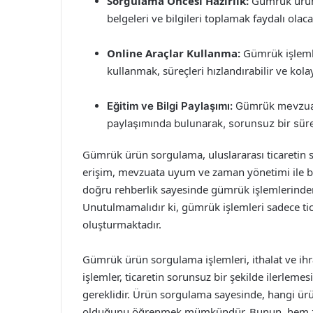
Sorgulama Öncesi Hazırlık:
Gümrük ürün
belgeleri ve bilgileri toplamak faydalı olacak
Online Araçlar Kullanma:
Gümrük işlemle
kullanmak, süreçleri hızlandırabilir ve kolayl
Eğitim ve Bilgi Paylaşımı:
Gümrük mevzuatı 
paylaşımında bulunarak, sorunsuz bir süreç
Gümrük ürün sorgulama, uluslararası ticaretin sür
erişim, mevzuata uyum ve zaman yönetimi ile bu sü
doğru rehberlik sayesinde gümrük işlemlerinden
Unutulmamalıdır ki, gümrük işlemleri sadece tic
oluşturmaktadır.
Gümrük ürün sorgulama işlemleri, ithalat ve ihra
işlemler, ticaretin sorunsuz bir şekilde ilerlem
gereklidir. Ürün sorgulama sayesinde, hangi ü
olduğunu öğrenmek mümkündür. Bunun, hem zam