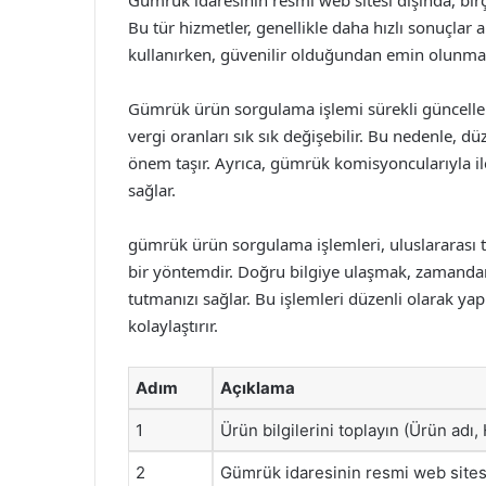
Gümrük idaresinin resmi web sitesi dışında, bir
Bu tür hizmetler, genellikle daha hızlı sonuçlar 
kullanırken, güvenilir olduğundan emin olunmas
Gümrük ürün sorgulama işlemi sürekli güncellene
vergi oranları sık sık değişebilir. Bu nedenle, 
önem taşır. Ayrıca, gümrük komisyoncularıyla i
sağlar.
gümrük ürün sorgulama işlemleri, uluslararası ti
bir yöntemdir. Doğru bilgiye ulaşmak, zamandan 
tutmanızı sağlar. Bu işlemleri düzenli olarak yapma
kolaylaştırır.
Adım
Açıklama
1
Ürün bilgilerini toplayın (Ürün adı,
2
Gümrük idaresinin resmi web sitesi