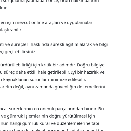
 sorgulama yapmadan önce, ürün hakkında tüm
tır.
ri için mevcut online araçları ve uygulamaları
aştırabilir.
ve süreçleri hakkında sürekli eğitim alarak ve bilgi
 geçirebilirsiniz.
dürülebilirliği için kritik bir adımdır. Doğru bilgiye
reç daha etkili hale getirilebilir. İyi bir hazırlık ve
 kaynaklanan sorunlar minimize edilebilir.
aretin değil, aynı zamanda güvenliğin de temellerini
cat süreçlerinin en önemli parçalarından biridir. Bu
esi ve gümrük işlemlerinin doğru yürütülmesi için
rünün hangi gümrük kural ve düzenlemelerine tabi
an hem de maliyet açısından faydaları büyüktür.