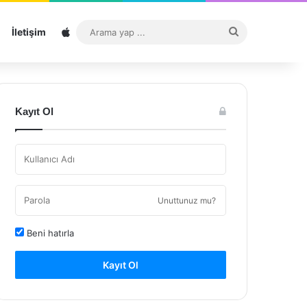
Sitemap
Arama
İletişim
yap
...
Kayıt Ol
Unuttunuz mu?
Beni hatırla
Kayıt Ol