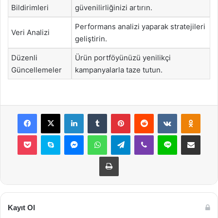
Bildirimleri
güvenilirliğinizi artırın.
Performans analizi yaparak stratejileri
Veri Analizi
geliştirin.
Düzenli
Ürün portföyünüzü yenilikçi
Güncellemeler
kampanyalarla taze tutun.
Facebook
X
LinkedIn
Tumblr
Pinterest
Reddit
VKontakte
Odnok
Pocket
Skype
Messenger
WhatsApp
Telegram
Viber
Line
E-Posta ile payla
Yazdır
Kayıt Ol