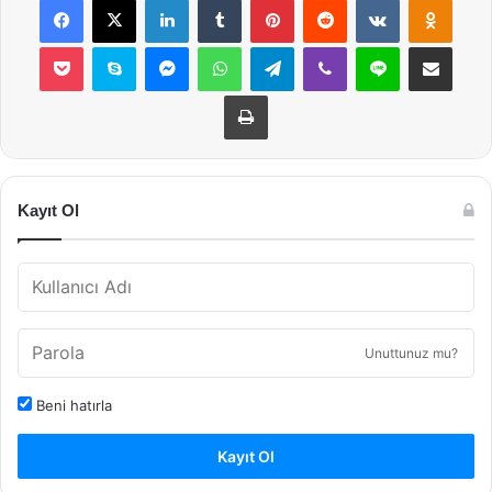
Pocket
Skype
Messenger
WhatsApp
Telegram
Viber
Line
E-Posta ile payla
Yazdır
Kayıt Ol
Unuttunuz mu?
Beni hatırla
Kayıt Ol