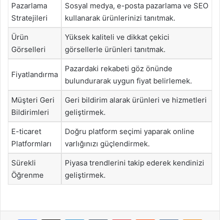
Pazarlama
Sosyal medya, e-posta pazarlama ve SEO
Stratejileri
kullanarak ürünlerinizi tanıtmak.
Ürün
Yüksek kaliteli ve dikkat çekici
Görselleri
görsellerle ürünleri tanıtmak.
Pazardaki rekabeti göz önünde
Fiyatlandırma
bulundurarak uygun fiyat belirlemek.
Müşteri Geri
Geri bildirim alarak ürünleri ve hizmetleri
Bildirimleri
geliştirmek.
E-ticaret
Doğru platform seçimi yaparak online
Platformları
varlığınızı güçlendirmek.
Sürekli
Piyasa trendlerini takip ederek kendinizi
Öğrenme
geliştirmek.
Facebook
X
LinkedIn
Tumblr
Pinterest
Reddit
VKontakte
Odnok