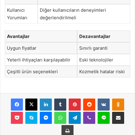
Kullanıcı
Diğer kullanıcıların deneyimleri
Yorumları
değerlendirilmeli
Avantajlar
Dezavantajlar
Uygun fiyatlar
Sınırlı garanti
Yeterli ihtiyaçları karşılayabilir
Eski teknolojiler
Çeşitli ürün seçenekleri
Kozmetik hatalar riski
Facebook
X
LinkedIn
Tumblr
Pinterest
Reddit
VKontakte
Odnok
Pocket
Skype
Messenger
WhatsApp
Telegram
Viber
Line
E-Posta ile payla
Yazdır