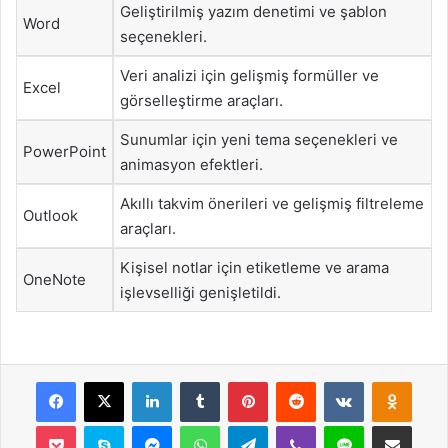
Geliştirilmiş yazım denetimi ve şablon
Word
seçenekleri.
Veri analizi için gelişmiş formüller ve
Excel
görselleştirme araçları.
Sunumlar için yeni tema seçenekleri ve
PowerPoint
animasyon efektleri.
Akıllı takvim önerileri ve gelişmiş filtreleme
Outlook
araçları.
Kişisel notlar için etiketleme ve arama
OneNote
işlevselliği genişletildi.
Facebook
X
LinkedIn
Tumblr
Pinterest
Reddit
VKontakte
Odnok
Pocket
Skype
Messenger
WhatsApp
Telegram
Viber
Line
E-Posta ile payla