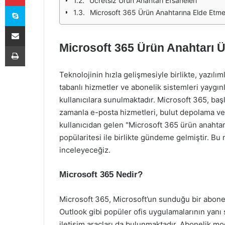
Ücretsiz Ürün Anahtarı Efsaneleri
Skype
Microsoft 365 Ürün Anahtarına Elde Etmen
E-Posta ile paylaş
Microsoft 365 Ürün Anahtarı Ü
Yazdır
Teknolojinin hızla gelişmesiyle birlikte, yazılım
tabanlı hizmetler ve abonelik sistemleri yaygın
kullanıcılara sunulmaktadır. Microsoft 365, ba
zamanla e-posta hizmetleri, bulut depolama ve 
kullanıcıdan gelen "Microsoft 365 ürün anahtarı
popülaritesi ile birlikte gündeme gelmiştir. Bu 
inceleyeceğiz.
Microsoft 365 Nedir?
Microsoft 365, Microsoft’un sunduğu bir abonel
Outlook gibi popüler ofis uygulamalarının yanı 
iletişim araçları da bulunmaktadır. Abonelik mod