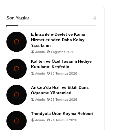
Son Yazılar
E İmza ile e-Devlet ve Kamu
Hizmetlerinden Daha Kolay
Yararlanın
Admin
1 Ağustos 2026
Kaliteli ve Özel Tasarım Hediye
Kutularını Keşfedin
Admin
25 Temmuz 2026
Ankara’da Hızlı ve Etkili Dans
Öğrenme Yöntemleri
Admin
25 Temmuz 2026
Trendyola Ürün Koyma Rehberi
Admin
24 Temmuz 2026