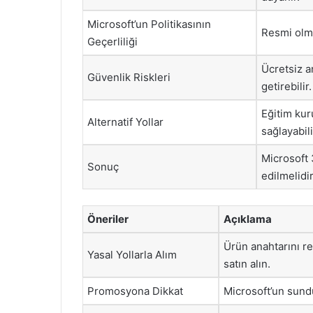
Microsoft’un Politikasının
Resmi olma
Geçerliliği
Ücretsiz a
Güvenlik Riskleri
getirebilir.
Eğitim kuru
Alternatif Yollar
sağlayabili
Microsoft 
Sonuç
edilmelidir
Öneriler
Açıklama
Ürün anahtarını re
Yasal Yollarla Alım
satın alın.
Promosyona Dikkat
Microsoft’un sund