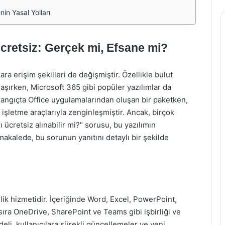
in Yasal Yolları
cretsiz: Gerçek mi, Efsane mi?
lara erişim şekilleri de değişmiştir. Özellikle bulut
laşırken, Microsoft 365 gibi popüler yazılımlar da
şlangıçta Office uygulamalarından oluşan bir paketken,
işletme araçlarıyla zenginleşmiştir. Ancak, birçok
 ücretsiz alınabilir mi?" sorusu, bu yazılımın
makalede, bu sorunun yanıtını detaylı bir şekilde
ik hizmetidir. İçeriğinde Word, Excel, PowerPoint,
sıra OneDrive, SharePoint ve Teams gibi işbirliği ve
eli, kullanıcılara sürekli güncellemeler ve yeni