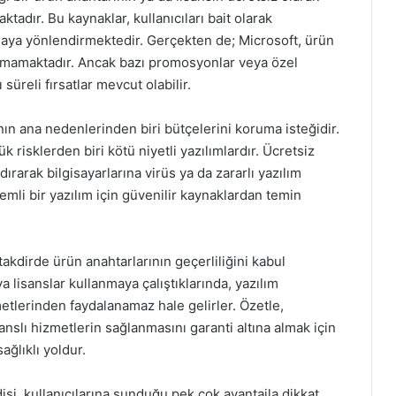
dır. Bu kaynaklar, kullanıcıları bait olarak
maya yönlendirmektedir. Gerçekten de; Microsoft, ürün
unmamaktadır. Ancak bazı promosyonlar veya özel
süreli fırsatlar mevcut olabilir.
nın ana nedenlerinden biri bütçelerini koruma isteğidir.
risklerden biri kötü niyetli yazılımlardır. Ücretsiz
dırarak bilgisayarlarına virüs ya da zararlı yazılım
emli bir yazılım için güvenilir kaynaklardan temin
takdirde ürün anahtarlarının geçerliliğini kabul
a lisanslar kullanmaya çalıştıklarında, yazılım
etlerinden faydalanamaz hale gelirler. Özetle,
sanslı hizmetlerin sağlanmasını garanti altına almak için
ağlıklı yoldur.
si, kullanıcılarına sunduğu pek çok avantajla dikkat