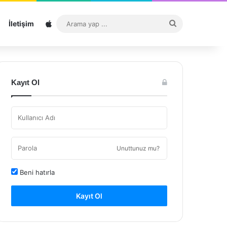
Sitemap
Arama
İletişim
yap
...
Kayıt Ol
Unuttunuz mu?
Beni hatırla
Kayıt Ol