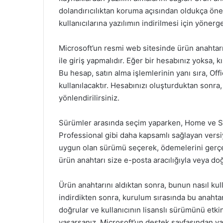
dolandırıcılıktan koruma açısından oldukça önem
kullanıcılarına yazılımın indirilmesi için yönerg
Microsoft’un resmi web sitesinde ürün anahtarın
ile giriş yapmalıdır. Eğer bir hesabınız yoksa, kı
Bu hesap, satın alma işlemlerinin yanı sıra, Of
kullanılacaktır. Hesabınızı oluşturduktan sonra
yönlendirilirsiniz.
Sürümler arasında seçim yaparken, Home ve Stu
Professional gibi daha kapsamlı sağlayan versiy
uygun olan sürümü seçerek, ödemelerini gerçek
ürün anahtarı size e-posta aracılığıyla veya d
Ürün anahtarını aldıktan sonra, bunun nasıl kull
indirdikten sonra, kurulum sırasında bu anahtar
doğrular ve kullanıcının lisanslı sürümünü etki
yaşarsanız, Microsoft’un destek sayfasından yar