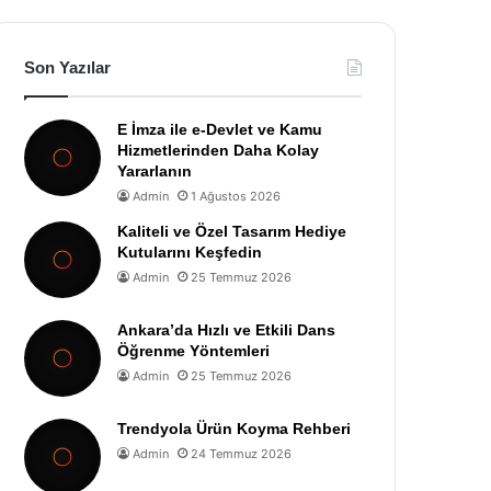
Son Yazılar
E İmza ile e-Devlet ve Kamu
Hizmetlerinden Daha Kolay
Yararlanın
Admin
1 Ağustos 2026
Kaliteli ve Özel Tasarım Hediye
Kutularını Keşfedin
Admin
25 Temmuz 2026
Ankara’da Hızlı ve Etkili Dans
Öğrenme Yöntemleri
Admin
25 Temmuz 2026
Trendyola Ürün Koyma Rehberi
Admin
24 Temmuz 2026