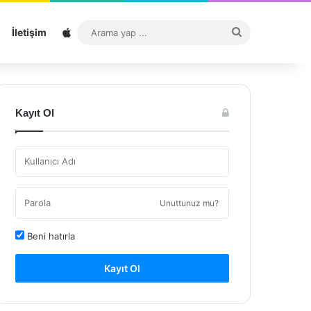
Sitemap
Arama
İletişim
yap
...
Kayıt Ol
Unuttunuz mu?
Beni hatırla
Kayıt Ol