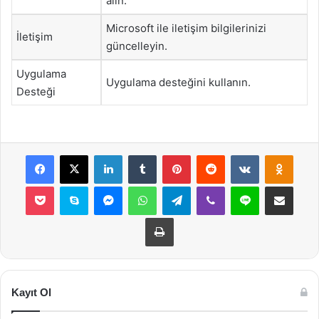
alın.
Microsoft ile iletişim bilgilerinizi
İletişim
güncelleyin.
Uygulama
Uygulama desteğini kullanın.
Desteği
Facebook
X
LinkedIn
Tumblr
Pinterest
Reddit
VKontakte
Odnok
Pocket
Skype
Messenger
WhatsApp
Telegram
Viber
Line
E-Posta ile payla
Yazdır
Kayıt Ol