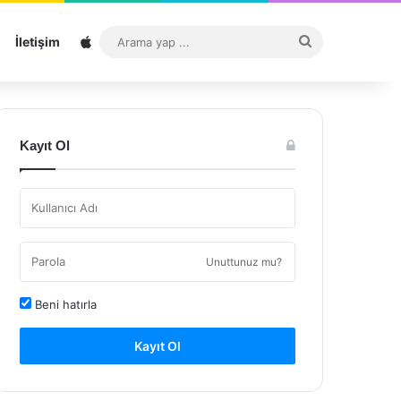
Sitemap
Arama
İletişim
yap
...
Kayıt Ol
Unuttunuz mu?
Beni hatırla
Kayıt Ol