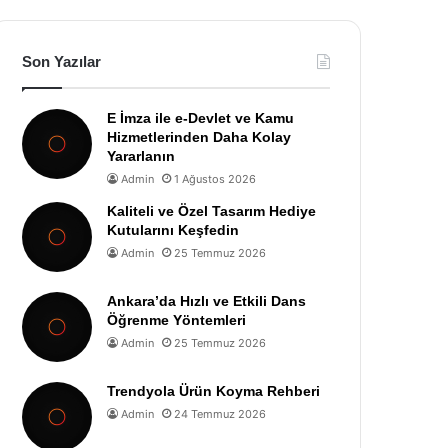
Son Yazılar
E İmza ile e-Devlet ve Kamu
Hizmetlerinden Daha Kolay
Yararlanın
Admin
1 Ağustos 2026
Kaliteli ve Özel Tasarım Hediye
Kutularını Keşfedin
Admin
25 Temmuz 2026
Ankara’da Hızlı ve Etkili Dans
Öğrenme Yöntemleri
Admin
25 Temmuz 2026
Trendyola Ürün Koyma Rehberi
Admin
24 Temmuz 2026