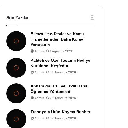
Son Yazılar
E İmza ile e-Devlet ve Kamu
Hizmetlerinden Daha Kolay
Yararlanın
Admin
1 Ağustos 2026
Kaliteli ve Özel Tasarım Hediye
Kutularını Keşfedin
Admin
25 Temmuz 2026
Ankara’da Hızlı ve Etkili Dans
Öğrenme Yöntemleri
Admin
25 Temmuz 2026
Trendyola Ürün Koyma Rehberi
Admin
24 Temmuz 2026