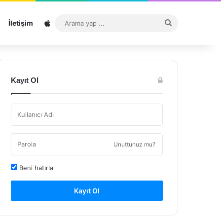
Sitemap
Arama
İletişim
yap
...
Kayıt Ol
Unuttunuz mu?
Beni hatırla
Kayıt Ol