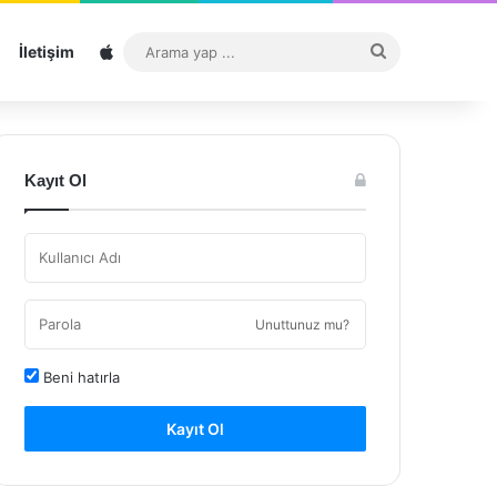
Sitemap
Arama
İletişim
yap
...
Kayıt Ol
Unuttunuz mu?
Beni hatırla
Kayıt Ol