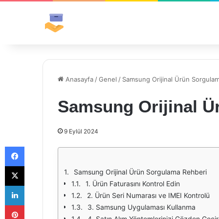
Anasayfa
/
Genel
/
Samsung Orijinal Ürün Sorgula
Samsung Orijinal Ü
9 Eylül 2024
Facebook
X
Samsung Orijinal Ürün Sorgulama Rehberi
1. Ürün Faturasını Kontrol Edin
LinkedIn
2. Ürün Seri Numarası ve IMEI Kontrolü
Pinterest
3. Samsung Uygulaması Kullanma
4. Satın Alım Yöntemlerinizi Gözden Geçir