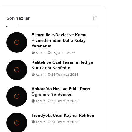
Son Yazılar
E İmza ile e-Devlet ve Kamu
Hizmetlerinden Daha Kolay
Yararlanın
Admin
1 Ağustos 2026
Kaliteli ve Özel Tasarım Hediye
Kutularını Keşfedin
Admin
25 Temmuz 2026
Ankara’da Hızlı ve Etkili Dans
Öğrenme Yöntemleri
Admin
25 Temmuz 2026
Trendyola Ürün Koyma Rehberi
Admin
24 Temmuz 2026