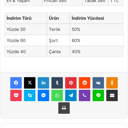
Ev & Yaşam
Fincan Seti
Tabak Seti
1 TL
İndirim Türü
Ürün
İndirim Yüzdesi
Yüzde 50
Terlik
50%
Yüzde 60
Şort
60%
Yüzde 40
Çanta
40%
Facebook
X
LinkedIn
Tumblr
Pinterest
Reddit
VKontakte
Odnok
Pocket
Skype
Messenger
WhatsApp
Telegram
Viber
Line
E-Posta ile payla
Yazdır