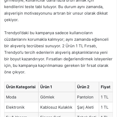
girmesiyle, kullanıcılar daha fazla ürün almak için
kendilerini teste tabi tutuyor. Bu durum aynı zamanda,
alışverişin motivasyonunu artıran bir unsur olarak dikkat
çekiyor.
Trendyol’daki bu kampanya sadece kullanıcıların
cüzdanlarını korumakla kalmıyor; aynı zamanda eğlenceli
bir alışveriş tecrübesi sunuyor. 2 Ürün 1 TL Fırsatı,
Trendyol’u tercih edenlerin alışveriş alışkanlıklarına yeni
bir boyut kazandırıyor. Fırsatları değerlendirmek isteyenler
için, bu kampanya kaçırılmaması gereken bir fırsat olarak
öne çıkıyor.
Ürün Kategorisi
Ürün 1
Ürün 2
Fiyat
Moda
Gömlek
Pantolon
1 TL
Elektronik
Kablosuz Kulaklık
Şarj Aleti
1 TL