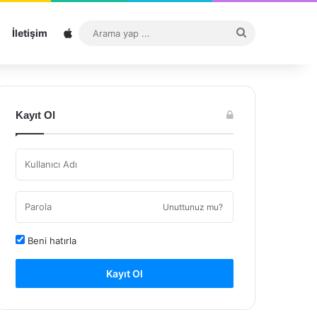
Sitemap
Arama
İletişim
yap
...
Kayıt Ol
Unuttunuz mu?
Beni hatırla
Kayıt Ol