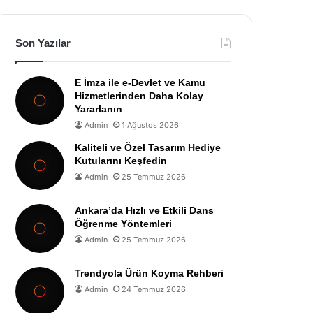
Son Yazılar
E İmza ile e-Devlet ve Kamu
Hizmetlerinden Daha Kolay
Yararlanın
Admin
1 Ağustos 2026
Kaliteli ve Özel Tasarım Hediye
Kutularını Keşfedin
Admin
25 Temmuz 2026
Ankara’da Hızlı ve Etkili Dans
Öğrenme Yöntemleri
Admin
25 Temmuz 2026
Trendyola Ürün Koyma Rehberi
Admin
24 Temmuz 2026