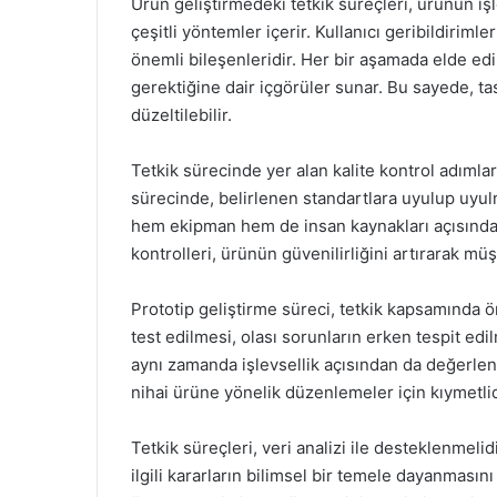
Ürün geliştirmedeki tetkik süreçleri, ürünün işl
çeşitli yöntemler içerir. Kullanıcı geribildirimle
önemli bileşenleridir. Her bir aşamada elde edi
gerektiğine dair içgörüler sunar. Bu sayede, t
düzeltilebilir.
Tetkik sürecinde yer alan kalite kontrol adıml
sürecinde, belirlenen standartlara uyulup uyulm
hem ekipman hem de insan kaynakları açısından b
kontrolleri, ürünün güvenilirliğini artırarak mü
Prototip geliştirme süreci, tetkik kapsamında ön
test edilmesi, olası sorunların erken tespit edi
aynı zamanda işlevsellik açısından da değerlendir
nihai ürüne yönelik düzenlemeler için kıymetlid
Tetkik süreçleri, veri analizi ile desteklenmelid
ilgili kararların bilimsel bir temele dayanmasını