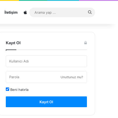
Sitemap
Arama
İletişim
yap
...
Kayıt Ol
Unuttunuz mu?
Beni hatırla
Kayıt Ol