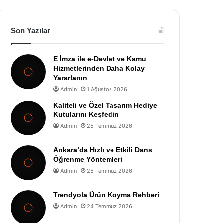
Son Yazılar
E İmza ile e-Devlet ve Kamu
Hizmetlerinden Daha Kolay
Yararlanın
Admin
1 Ağustos 2026
Kaliteli ve Özel Tasarım Hediye
Kutularını Keşfedin
Admin
25 Temmuz 2026
Ankara’da Hızlı ve Etkili Dans
Öğrenme Yöntemleri
Admin
25 Temmuz 2026
Trendyola Ürün Koyma Rehberi
Admin
24 Temmuz 2026