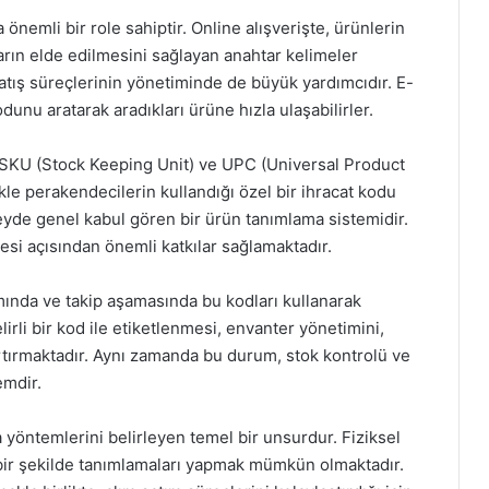
 önemli bir role sahiptir. Online alışverişte, ürünlerin
rın elde edilmesini sağlayan anahtar kelimeler
satış süreçlerinin yönetiminde de büyük yardımcıdır. E-
kodunu aratarak aradıkları ürüne hızla ulaşabilirler.
n SKU (Stock Keeping Unit) ve UPC (Universal Product
le perakendecilerin kullandığı özel bir ihracat kodu
eyde genel kabul gören bir ürün tanımlama sistemidir.
esi açısından önemli katkılar sağlamaktadır.
ımında ve takip aşamasında bu kodları kullanarak
lirli bir kod ile etiketlenmesi, envanter yönetimini,
rtırmaktadır. Aynı zamanda bu durum, stok kontrolü ve
emdir.
a yöntemlerini belirleyen temel bir unsurdur. Fiziksel
r bir şekilde tanımlamaları yapmak mümkün olmaktadır.