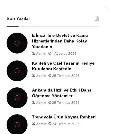
Son Yazılar
E İmza ile e-Devlet ve Kamu
Hizmetlerinden Daha Kolay
Yararlanın
Admin
1 Ağustos 2026
Kaliteli ve Özel Tasarım Hediye
Kutularını Keşfedin
Admin
25 Temmuz 2026
Ankara’da Hızlı ve Etkili Dans
Öğrenme Yöntemleri
Admin
25 Temmuz 2026
Trendyola Ürün Koyma Rehberi
Admin
24 Temmuz 2026