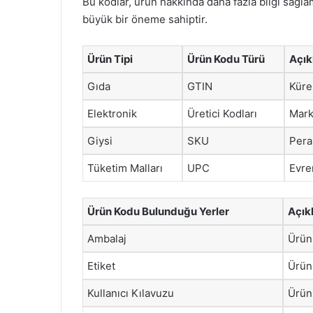
Bu kodlar, ürün hakkında daha fazla bilgi sağlama
büyük bir öneme sahiptir.
Ürün Tipi
Ürün Kodu Türü
Açı
Gıda
GTIN
Küre
Elektronik
Üretici Kodları
Mark
Giysi
SKU
Pera
Tüketim Malları
UPC
Evre
Ürün Kodu Bulunduğu Yerler
Açık
Ambalaj
Ürünü
Etiket
Ürünü
Kullanıcı Kılavuzu
Ürünl