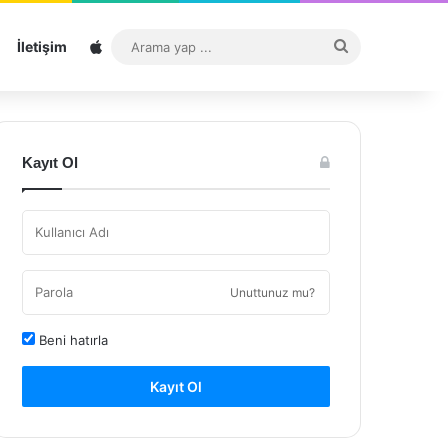
Sitemap
Arama
İletişim
yap
...
Kayıt Ol
Unuttunuz mu?
Beni hatırla
Kayıt Ol