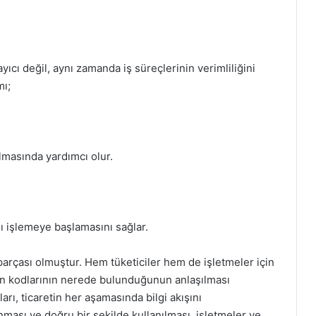
ayıcı değil, aynı zamanda iş süreçlerinin verimliliğini
mı;
ulmasında yardımcı olur.
lı işlemeye başlamasını sağlar.
parçası olmuştur. Hem tüketiciler hem de işletmeler için
ün kodlarının nerede bulunduğunun anlaşılması
arı, ticaretin her aşamasında bilgi akışını
nması ve doğru bir şekilde kullanılması, işletmeler ve