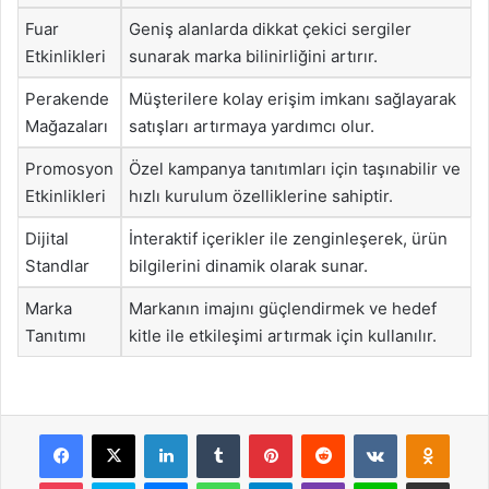
Fuar
Geniş alanlarda dikkat çekici sergiler
Etkinlikleri
sunarak marka bilinirliğini artırır.
Perakende
Müşterilere kolay erişim imkanı sağlayarak
Mağazaları
satışları artırmaya yardımcı olur.
Promosyon
Özel kampanya tanıtımları için taşınabilir ve
Etkinlikleri
hızlı kurulum özelliklerine sahiptir.
Dijital
İnteraktif içerikler ile zenginleşerek, ürün
Standlar
bilgilerini dinamik olarak sunar.
Marka
Markanın imajını güçlendirmek ve hedef
Tanıtımı
kitle ile etkileşimi artırmak için kullanılır.
Facebook
X
LinkedIn
Tumblr
Pinterest
Reddit
VKontakte
Odnok
Pocket
Skype
Messenger
WhatsApp
Telegram
Viber
Line
E-Posta ile payla