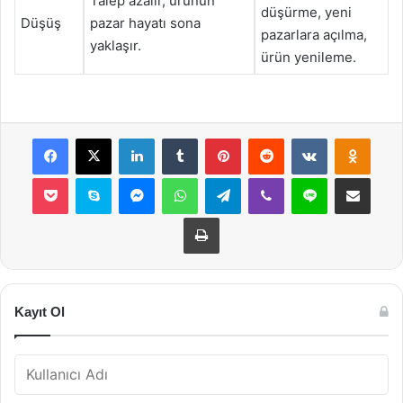
Talep azalır, ürünün
düşürme, yeni
Düşüş
pazar hayatı sona
pazarlara açılma,
yaklaşır.
ürün yenileme.
Facebook
X
LinkedIn
Tumblr
Pinterest
Reddit
VKontakte
Odnok
Pocket
Skype
Messenger
WhatsApp
Telegram
Viber
Line
E-Posta ile payla
Yazdır
Kayıt Ol