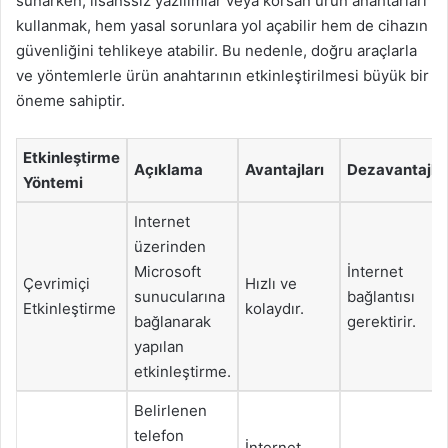
sunarken, lisanssız yazılımlar veya korsan ürün anahtarları
kullanmak, hem yasal sorunlara yol açabilir hem de cihazın
güvenliğini tehlikeye atabilir. Bu nedenle, doğru araçlarla
ve yöntemlerle ürün anahtarının etkinleştirilmesi büyük bir
öneme sahiptir.
Etkinleştirme
Açıklama
Avantajları
Dezavantajlar
Yöntemi
Internet
üzerinden
Microsoft
İnternet
Çevrimiçi
Hızlı ve
sunucularına
bağlantısı
Etkinleştirme
kolaydır.
bağlanarak
gerektirir.
yapılan
etkinleştirme.
Belirlenen
telefon
İnternet