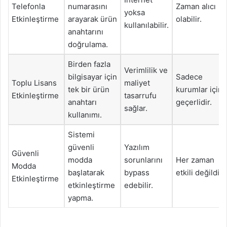
Telefonla
numarasını
Zaman alıcı
yoksa
Etkinleştirme
arayarak ürün
olabilir.
kullanılabilir.
anahtarını
doğrulama.
Birden fazla
Verimlilik ve
bilgisayar için
Sadece
Toplu Lisans
maliyet
tek bir ürün
kurumlar için
Etkinleştirme
tasarrufu
anahtarı
geçerlidir.
sağlar.
kullanımı.
Sistemi
güvenli
Yazılım
Güvenli
modda
sorunlarını
Her zaman
Modda
başlatarak
bypass
etkili değildir.
Etkinleştirme
etkinleştirme
edebilir.
yapma.