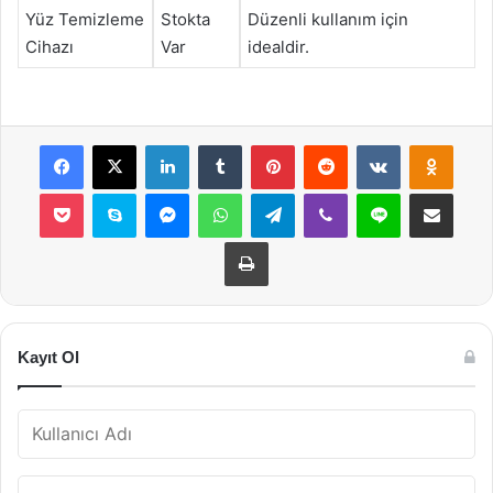
Yüz Temizleme
Stokta
Düzenli kullanım için
Cihazı
Var
idealdir.
Facebook
X
LinkedIn
Tumblr
Pinterest
Reddit
VKontakte
Odnok
Pocket
Skype
Messenger
WhatsApp
Telegram
Viber
Line
E-Posta ile payla
Yazdır
Kayıt Ol